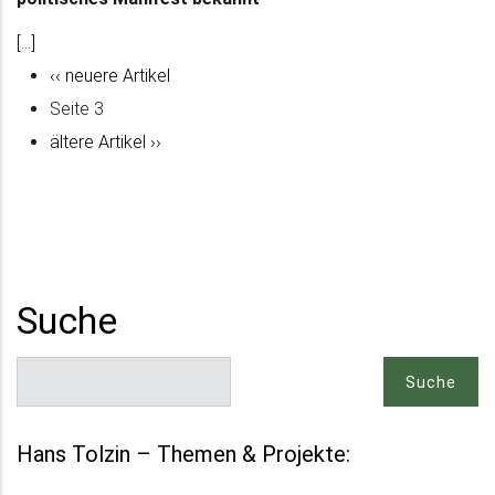
[...]
Vorherige
‹‹ neuere Artikel
Seitennummerierung
Seite
Seite 3
Nächste
ältere Artikel ››
Seite
Suche
Suche
Hans Tolzin – Themen & Projekte: