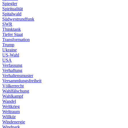
Spiegler
Spiritualität
Spitalwald
Südwestrundfunk
SWR
Thinktank
Tiefer Staat
Transformation
Trump
Ukraine
US-Wahl
USA
Verfassung
Verhaftung
Verhaltensmuster
Versammlungsfreiheit
Völkerrecht
Wahlfälschung
Wahlkampf
Wandel
Weltkrieg
Weltraum
Willkür
Windenergie
Windpark