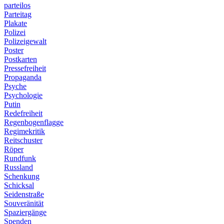
parteilos
Parteitag
Plakate
Polizei
Polizeigewalt
Poster
Postkarten
Pressefreiheit
Propaganda
Psyche
Psychologie
Putin
Redefreiheit
Regenbogenflagge
Regimekritik
Reitschuster
Röper
Rundfunk
Russland
Schenkung
Schicksal
Seidenstraße
Souveränität
Spaziergänge
Spenden