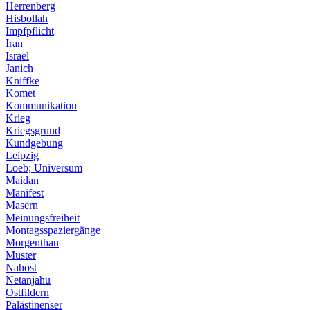
Herrenberg
Hisbollah
Impfpflicht
Iran
Israel
Janich
Kniffke
Komet
Kommunikation
Krieg
Kriegsgrund
Kundgebung
Leipzig
Loeb; Universum
Maidan
Manifest
Masern
Meinungsfreiheit
Montagsspaziergänge
Morgenthau
Muster
Nahost
Netanjahu
Ostfildern
Palästinenser