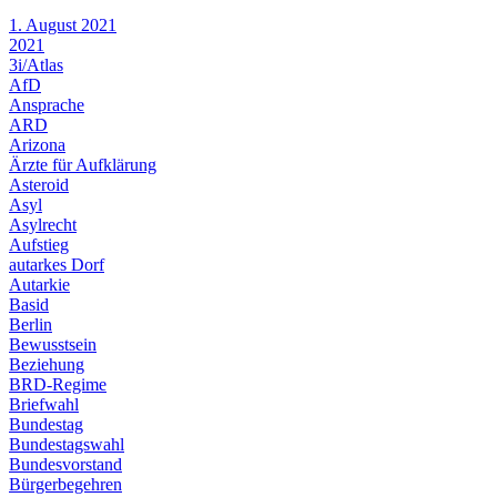
1. August 2021
2021
3i/Atlas
AfD
Ansprache
ARD
Arizona
Ärzte für Aufklärung
Asteroid
Asyl
Asylrecht
Aufstieg
autarkes Dorf
Autarkie
Basid
Berlin
Bewusstsein
Beziehung
BRD-Regime
Briefwahl
Bundestag
Bundestagswahl
Bundesvorstand
Bürgerbegehren