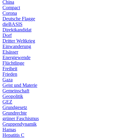
China
Compact
Corona
Deutsche Flagge
dieBASIS
Direktkandidat
Dorf
Dritter Weltkrieg
Einwanderung
Elsässer
Energiewende
Flüchtlinge
Freiheit
Frieden
Gaza
Geist und Materie
Gemeinschaft
Geopolitik
GEZ
Grundgesetz
Grundrechte
grüner Faschismus
Gruppendynamik
Hamas
Hepatitis C