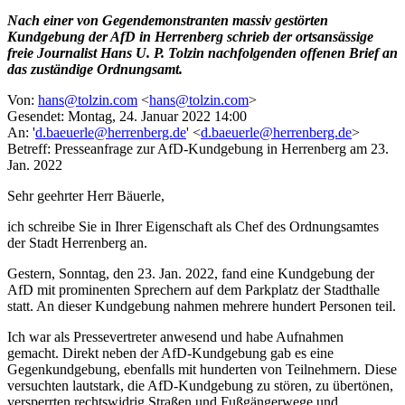
Nach einer von Gegendemonstranten massiv gestörten
Kundgebung der AfD in Herrenberg schrieb der ortsansässige
freie Journalist Hans U. P. Tolzin nachfolgenden offenen Brief an
das zuständige Ordnungsamt.
Von:
hans@tolzin.com
<
hans@tolzin.com
>
Gesendet: Montag, 24. Januar 2022 14:00
An: '
d.baeuerle@herrenberg.de
' <
d.baeuerle@herrenberg.de
>
Betreff: Presseanfrage zur AfD-Kundgebung in Herrenberg am 23.
Jan. 2022
Sehr geehrter Herr Bäuerle,
ich schreibe Sie in Ihrer Eigenschaft als Chef des Ordnungsamtes
der Stadt Herrenberg an.
Gestern, Sonntag, den 23. Jan. 2022, fand eine Kundgebung der
AfD mit prominenten Sprechern auf dem Parkplatz der Stadthalle
statt. An dieser Kundgebung nahmen mehrere hundert Personen teil.
Ich war als Pressevertreter anwesend und habe Aufnahmen
gemacht. Direkt neben der AfD-Kundgebung gab es eine
Gegenkundgebung, ebenfalls mit hunderten von Teilnehmern. Diese
versuchten lautstark, die AfD-Kundgebung zu stören, zu übertönen,
versperrten rechtswidrig Straßen und Fußgängerwege und