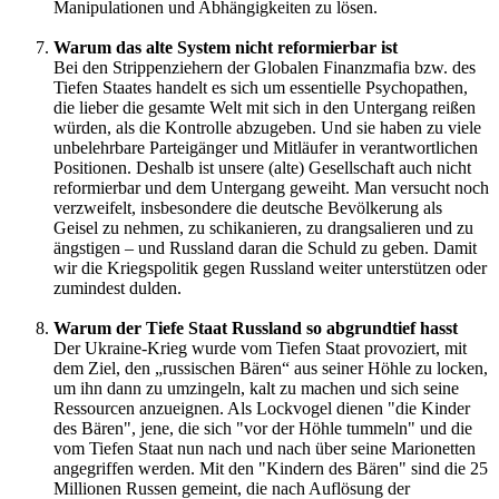
Manipulationen und Abhängigkeiten zu lösen.
Warum das alte System nicht reformierbar ist
Bei den Strippenziehern der Globalen Finanzmafia bzw. des
Tiefen Staates handelt es sich um essentielle Psychopathen,
die lieber die gesamte Welt mit sich in den Untergang reißen
würden, als die Kontrolle abzugeben. Und sie haben zu viele
unbelehrbare Parteigänger und Mitläufer in verantwortlichen
Positionen. Deshalb ist unsere (alte) Gesellschaft auch nicht
reformierbar und dem Untergang geweiht. Man versucht noch
verzweifelt, insbesondere die deutsche Bevölkerung als
Geisel zu nehmen, zu schikanieren, zu drangsalieren und zu
ängstigen – und Russland daran die Schuld zu geben. Damit
wir die Kriegspolitik gegen Russland weiter unterstützen oder
zumindest dulden.
Warum der Tiefe Staat Russland so abgrundtief hasst
Der Ukraine-Krieg wurde vom Tiefen Staat provoziert, mit
dem Ziel, den „russischen Bären“ aus seiner Höhle zu locken,
um ihn dann zu umzingeln, kalt zu machen und sich seine
Ressourcen anzueignen. Als Lockvogel dienen "die Kinder
des Bären", jene, die sich "vor der Höhle tummeln" und die
vom Tiefen Staat nun nach und nach über seine Marionetten
angegriffen werden. Mit den "Kindern des Bären" sind die 25
Millionen Russen gemeint, die nach Auflösung der