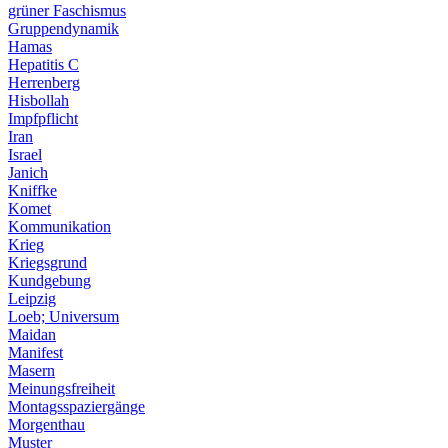
grüner Faschismus
Gruppendynamik
Hamas
Hepatitis C
Herrenberg
Hisbollah
Impfpflicht
Iran
Israel
Janich
Kniffke
Komet
Kommunikation
Krieg
Kriegsgrund
Kundgebung
Leipzig
Loeb; Universum
Maidan
Manifest
Masern
Meinungsfreiheit
Montagsspaziergänge
Morgenthau
Muster