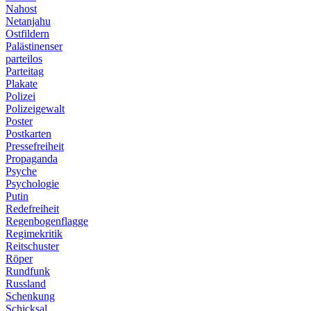
Nahost
Netanjahu
Ostfildern
Palästinenser
parteilos
Parteitag
Plakate
Polizei
Polizeigewalt
Poster
Postkarten
Pressefreiheit
Propaganda
Psyche
Psychologie
Putin
Redefreiheit
Regenbogenflagge
Regimekritik
Reitschuster
Röper
Rundfunk
Russland
Schenkung
Schicksal