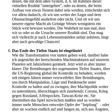
denen, die mit dem alten System, d, h. im Rahmen dieser
virtuellen Realität "untergehen", oder zu denen, die beim
Aufbau von etwas Neuem dabei sein werden, entscheidet sich
vor allem dadurch, ob wir uns weiter der Angst und dem
Ohnmachtsgefühl ausliefern oder nicht. Und ob wir uns
unserer eigene Macht als Geistige Wesen wenigstens ein
Stück weit bewusst werden. Die Wahrheit ist nun mal, dass
wir so oder so die Ursache unserer Realität sind. Das mag
sich vielleicht je nach Lebensumständen unfair anhören, birgt
aber auch gewaltige Chancen!
Das Ende des Tiefen Staats ist eingeläutet
Wie die Transformation von statten gehen wird, darüber habe
ich angesichts der herrschenden Machtstrukturen auf unserem
Planeten seit Jahrzehnten gerätselt. Jetzt wird es aber immer
klarer: Die Bemühungen des sogenannten Tiefen Staates, über
die US-Regierung global die Kontrolle zu behalten, werden
seit einigen Jahren immer verzweifelter. Ihre Bemühungen,
uns durch Manipulation, Lüge und Panikmache unter
Kontrolle zu halten und zu zwingen, ihre Machtpolitik weiter
zu unterstützen, überschlagen sich zusehends: Corona, Krieg
gegen Russland, Affenpocken, Taiwan-Krise etc. Sie
übertreiben das Spiel inzwischen maßlos und so werden
immer mehr Menschen entweder Opfer der "Impfung" - oder
aber sie wachen endlich auf und fangen an, sich aus Ängsten,