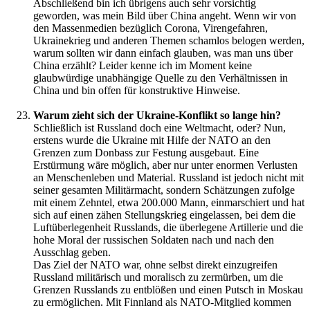
Abschließend bin ich übrigens auch sehr vorsichtig
geworden, was mein Bild über China angeht. Wenn wir von
den Massenmedien bezüglich Corona, Virengefahren,
Ukrainekrieg und anderen Themen schamlos belogen werden,
warum sollten wir dann einfach glauben, was man uns über
China erzählt? Leider kenne ich im Moment keine
glaubwürdige unabhängige Quelle zu den Verhältnissen in
China und bin offen für konstruktive Hinweise.
Warum zieht sich der Ukraine-Konflikt so lange hin?
Schließlich ist Russland doch eine Weltmacht, oder? Nun,
erstens wurde die Ukraine mit Hilfe der NATO an den
Grenzen zum Donbass zur Festung ausgebaut. Eine
Erstürmung wäre möglich, aber nur unter enormen Verlusten
an Menschenleben und Material. Russland ist jedoch nicht mit
seiner gesamten Militärmacht, sondern Schätzungen zufolge
mit einem Zehntel, etwa 200.000 Mann, einmarschiert und hat
sich auf einen zähen Stellungskrieg eingelassen, bei dem die
Luftüberlegenheit Russlands, die überlegene Artillerie und die
hohe Moral der russischen Soldaten nach und nach den
Ausschlag geben.
Das Ziel der NATO war, ohne selbst direkt einzugreifen
Russland militärisch und moralisch zu zermürben, um die
Grenzen Russlands zu entblößen und einen Putsch in Moskau
zu ermöglichen. Mit Finnland als NATO-Mitglied kommen