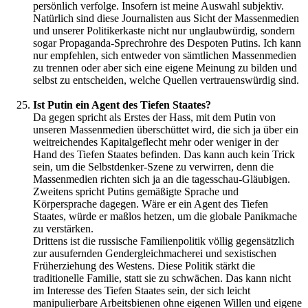
persönlich verfolge. Insofern ist meine Auswahl subjektiv.
Natürlich sind diese Journalisten aus Sicht der Massenmedien
und unserer Politikerkaste nicht nur unglaubwürdig, sondern
sogar Propaganda-Sprechrohre des Despoten Putins. Ich kann
nur empfehlen, sich entweder von sämtlichen Massenmedien
zu trennen oder aber sich eine eigene Meinung zu bilden und
selbst zu entscheiden, welche Quellen vertrauenswürdig sind.
Ist Putin ein Agent des Tiefen Staates?
Da gegen spricht als Erstes der Hass, mit dem Putin von
unseren Massenmedien überschüttet wird, die sich ja über ein
weitreichendes Kapitalgeflecht mehr oder weniger in der
Hand des Tiefen Staates befinden. Das kann auch kein Trick
sein, um die Selbstdenker-Szene zu verwirren, denn die
Massenmedien richten sich ja an die tagesschau-Gläubigen.
Zweitens spricht Putins gemäßigte Sprache und
Körpersprache dagegen. Wäre er ein Agent des Tiefen
Staates, würde er maßlos hetzen, um die globale Panikmache
zu verstärken.
Drittens ist die russische Familienpolitik völlig gegensätzlich
zur ausufernden Gendergleichmacherei und sexistischen
Früherziehung des Westens. Diese Politik stärkt die
traditionelle Familie, statt sie zu schwächen. Das kann nicht
im Interesse des Tiefen Staates sein, der sich leicht
manipulierbare Arbeitsbienen ohne eigenen Willen und eigene