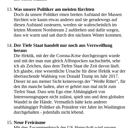
Was unsere Politiker am meisten fürchten
Doch da unsere Politiker einen breiten Aufstand der Massen
fürchten wie kaum etwas anderes und sie geradewegs auf
diesen Aufstand zusteuern, werden sie wahrscheinlich im
letzten Moment Nordstream 2 aufdrehen und dafür sorgen,
dass wir warm und satt durch den nächsten Winter kommen.
Der Tiefe Staat handelt nur noch aus Verzweiflung
heraus
Die Hektik, mit der die Corona-Krise durchgezogen wurde
und mit der man nun gleich Affenpocken nachschiebt, sehe
ich als Zeichen, dass dem Tiefen Staat die Zeit davon läuft.
Ich glaube, eine wesentliche Ursache für diese Hektik war der
überraschende Wahlsieg von Donald Trump im Jahr 2017.
Dieser ist aus meiner Sicht keineswegs der "Weiße Ritter", für
den ihn manche halten, aber er gehört nun mal nicht zum
Tiefen Staat. Dass sein Ego eine Abhängigkeit von
Interessensgruppen nicht zulässt, spielt uns und dem globalen
Wandel in die Hände. Vermutlich hätte kein anderer
unabhängiger Politiker als Präsident vier Jahre im Washington
durchgehalten - jedenfalls nicht lebend.
Neue Freiräume
Mit den Zusammenbruch der US-Herrschaft wird unsere