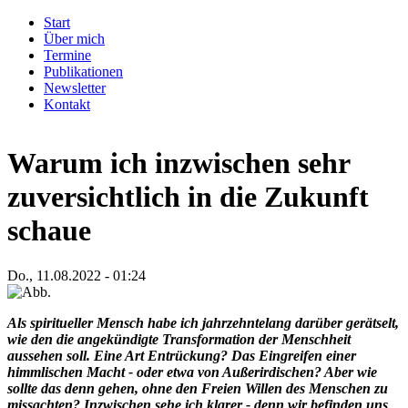
Direkt
Start
zum
Über mich
Main
Inhalt
Termine
navigation
Publikationen
Newsletter
Kontakt
Warum ich inzwischen sehr
zuversichtlich in die Zukunft
schaue
Do., 11.08.2022 - 01:24
Als spiritueller Mensch habe ich jahrzehntelang darüber gerätselt,
wie den die angekündigte Transformation der Menschheit
aussehen soll. Eine Art Entrückung? Das Eingreifen einer
himmlischen Macht - oder etwa von Außerirdischen? Aber wie
sollte das denn gehen, ohne den Freien Willen des Menschen zu
missachten? Inzwischen sehe ich klarer - denn wir befinden uns