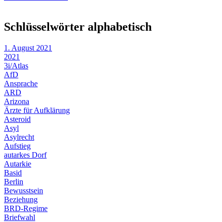
Schlüsselwörter alphabetisch
1. August 2021
2021
3i/Atlas
AfD
Ansprache
ARD
Arizona
Ärzte für Aufklärung
Asteroid
Asyl
Asylrecht
Aufstieg
autarkes Dorf
Autarkie
Basid
Berlin
Bewusstsein
Beziehung
BRD-Regime
Briefwahl