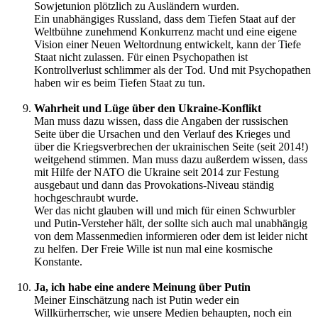
Sowjetunion plötzlich zu Ausländern wurden.
Ein unabhängiges Russland, dass dem Tiefen Staat auf der
Weltbühne zunehmend Konkurrenz macht und eine eigene
Vision einer Neuen Weltordnung entwickelt, kann der Tiefe
Staat nicht zulassen. Für einen Psychopathen ist
Kontrollverlust schlimmer als der Tod. Und mit Psychopathen
haben wir es beim Tiefen Staat zu tun.
Wahrheit und Lüge über den Ukraine-Konflikt
Man muss dazu wissen, dass die Angaben der russischen
Seite über die Ursachen und den Verlauf des Krieges und
über die Kriegsverbrechen der ukrainischen Seite (seit 2014!)
weitgehend stimmen. Man muss dazu außerdem wissen, dass
mit Hilfe der NATO die Ukraine seit 2014 zur Festung
ausgebaut und dann das Provokations-Niveau ständig
hochgeschraubt wurde.
Wer das nicht glauben will und mich für einen Schwurbler
und Putin-Versteher hält, der sollte sich auch mal unabhängig
von dem Massenmedien informieren oder dem ist leider nicht
zu helfen. Der Freie Wille ist nun mal eine kosmische
Konstante.
Ja, ich habe eine andere Meinung über Putin
Meiner Einschätzung nach ist Putin weder ein
Willkürherrscher, wie unsere Medien behaupten, noch ein