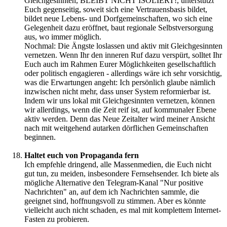
Gleichgesinnten, BLEIBT NICHT ISOLIERT!, unterstützt
Euch gegenseitig, soweit sich eine Vertrauensbasis bildet,
bildet neue Lebens- und Dorfgemeinschaften, wo sich eine
Gelegenheit dazu eröffnet, baut regionale Selbstversorgung
aus, wo immer möglich.
Nochmal: Die Ängste loslassen und aktiv mit Gleichgesinnten
vernetzen. Wenn Ihr den inneren Ruf dazu verspürt, solltet Ihr
Euch auch im Rahmen Eurer Möglichkeiten gesellschaftlich
oder politisch engagieren - allerdings wäre ich sehr vorsichtig,
was die Erwartungen angeht: Ich persönlich glaube nämlich
inzwischen nicht mehr, dass unser System reformierbar ist.
Indem wir uns lokal mit Gleichgesinnten vernetzen, können
wir allerdings, wenn die Zeit reif ist, auf kommunaler Ebene
aktiv werden. Denn das Neue Zeitalter wird meiner Ansicht
nach mit weitgehend autarken dörflichen Gemeinschaften
beginnen.
Haltet euch von Propaganda fern
Ich empfehle dringend, alle Massenmedien, die Euch nicht
gut tun, zu meiden, insbesondere Fernsehsender. Ich biete als
mögliche Alternative den Telegram-Kanal "Nur positive
Nachrichten" an, auf dem ich Nachrichten sammle, die
geeignet sind, hoffnungsvoll zu stimmen. Aber es könnte
vielleicht auch nicht schaden, es mal mit komplettem Internet-
Fasten zu probieren.