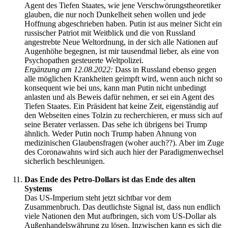
Agent des Tiefen Staates, wie jene Verschwörungstheoretiker
glauben, die nur noch Dunkelheit sehen wollen und jede
Hoffnung abgeschrieben haben. Putin ist aus meiner Sicht ein
russischer Patriot mit Weitblick und die von Russland
angestrebte Neue Weltordnung, in der sich alle Nationen auf
Augenhöhe begegnen, ist mir tausendmal lieber, als eine von
Psychopathen gesteuerte Weltpolizei.
Ergänzung am 12.08.2022:
Dass in Russland ebenso gegen
alle möglichen Krankheiten geimpft wird, wenn auch nicht so
konsequent wie bei uns, kann man Putin nicht unbedingt
anlasten und als Beweis dafür nehmen, er sei ein Agent des
Tiefen Staates. Ein Präsident hat keine Zeit, eigenständig auf
den Webseiten eines Tolzin zu recherchieren, er muss sich auf
seine Berater verlassen. Das sehe ich übrigens bei Trump
ähnlich. Weder Putin noch Trump haben Ahnung von
medizinischen Glaubensfragen (woher auch??). Aber im Zuge
des Coronawahns wird sich auch hier der Paradigmenwechsel
sicherlich beschleunigen.
Das Ende des Petro-Dollars ist das Ende des alten
Systems
Das US-Imperium steht jetzt sichtbar vor dem
Zusammenbruch. Das deutlichste Signal ist, dass nun endlich
viele Nationen den Mut aufbringen, sich vom US-Dollar als
Außenhandelswährung zu lösen. Inzwischen kann es sich die