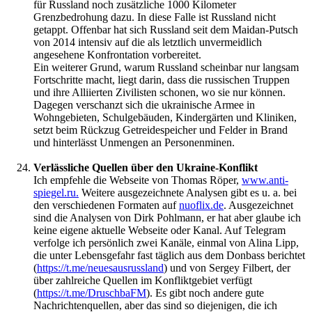
für Russland noch zusätzliche 1000 Kilometer
Grenzbedrohung dazu. In diese Falle ist Russland nicht
getappt. Offenbar hat sich Russland seit dem Maidan-Putsch
von 2014 intensiv auf die als letztlich unvermeidlich
angesehene Konfrontation vorbereitet.
Ein weiterer Grund, warum Russland scheinbar nur langsam
Fortschritte macht, liegt darin, dass die russischen Truppen
und ihre Alliierten Zivilisten schonen, wo sie nur können.
Dagegen verschanzt sich die ukrainische Armee in
Wohngebieten, Schulgebäuden, Kindergärten und Kliniken,
setzt beim Rückzug Getreidespeicher und Felder in Brand
und hinterlässt Unmengen an Personenminen.
Verlässliche Quellen über den Ukraine-Konflikt
Ich empfehle die Webseite von Thomas Röper,
www.anti-
spiegel.ru.
Weitere ausgezeichnete Analysen gibt es u. a. bei
den verschiedenen Formaten auf
nuoflix.de
. Ausgezeichnet
sind die Analysen von Dirk Pohlmann, er hat aber glaube ich
keine eigene aktuelle Webseite oder Kanal. Auf Telegram
verfolge ich persönlich zwei Kanäle, einmal von Alina Lipp,
die unter Lebensgefahr fast täglich aus dem Donbass berichtet
(
https://t.me/neuesausrussland
) und von Sergey Filbert, der
über zahlreiche Quellen im Konfliktgebiet verfügt
(
https://t.me/DruschbaFM
). Es gibt noch andere gute
Nachrichtenquellen, aber das sind so diejenigen, die ich