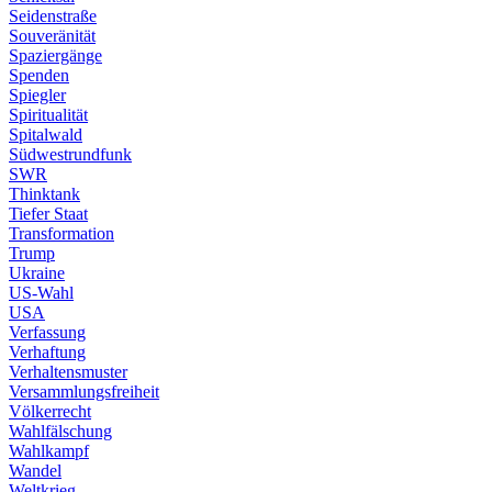
Seidenstraße
Souveränität
Spaziergänge
Spenden
Spiegler
Spiritualität
Spitalwald
Südwestrundfunk
SWR
Thinktank
Tiefer Staat
Transformation
Trump
Ukraine
US-Wahl
USA
Verfassung
Verhaftung
Verhaltensmuster
Versammlungsfreiheit
Völkerrecht
Wahlfälschung
Wahlkampf
Wandel
Weltkrieg