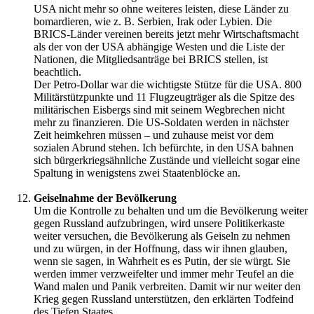
USA nicht mehr so ohne weiteres leisten, diese Länder zu
bomardieren, wie z. B. Serbien, Irak oder Lybien. Die
BRICS-Länder vereinen bereits jetzt mehr Wirtschaftsmacht
als der von der USA abhängige Westen und die Liste der
Nationen, die Mitgliedsanträge bei BRICS stellen, ist
beachtlich.
Der Petro-Dollar war die wichtigste Stütze für die USA. 800
Militärstützpunkte und 11 Flugzeugträger als die Spitze des
militärischen Eisbergs sind mit seinem Wegbrechen nicht
mehr zu finanzieren. Die US-Soldaten werden in nächster
Zeit heimkehren müssen – und zuhause meist vor dem
sozialen Abrund stehen. Ich befürchte, in den USA bahnen
sich bürgerkriegsähnliche Zustände und vielleicht sogar eine
Spaltung in wenigstens zwei Staatenblöcke an.
Geiselnahme der Bevölkerung
Um die Kontrolle zu behalten und um die Bevölkerung weiter
gegen Russland aufzubringen, wird unsere Politikerkaste
weiter versuchen, die Bevölkerung als Geiseln zu nehmen
und zu würgen, in der Hoffnung, dass wir ihnen glauben,
wenn sie sagen, in Wahrheit es es Putin, der sie würgt. Sie
werden immer verzweifelter und immer mehr Teufel an die
Wand malen und Panik verbreiten. Damit wir nur weiter den
Krieg gegen Russland unterstützen, den erklärten Todfeind
des Tiefen Staates.